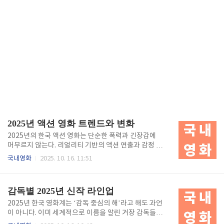
2025년 액션 영화 트렌드와 변화
2025년의 한국 액션 영화는 단순한 폭력과 긴장감에
머무르지 않는다. 리얼리티 기반의 액션 연출과 감정 서
사를 결합한 작품들이 잇따라 등장하며, ‘사람 냄새나
국내영화
2025. 10. 16. 11:51
는 액션’이란 새로운 패러다임을 만들어가고 있다. 기존
의 할리우드식 블록버스터가 시각적 자극에 집중했다
면, 한국 액션은 현실적 타격감과 인물 중심의 서사를
감독별 2025년 신작 라인업
통해 몰입감을 강화한다. 올해는 특히 경찰·첩보·범죄·
생존 장르가 결합된 복합 액션물이 대세로 자리 잡으며,
2025년 한국 영화계는 ‘감독 중심의 해’라고 해도 과언
사회적 메시지를 담은 작품들이 눈길을 끌고 있다. 본
이 아니다. 이미 세계적으로 이름을 알린 거장 감독들이
글에서는 2025년 한국 액션 영화의 주요 특징과 트렌
새로운 작품으로 돌아오고, 동시에 젊은 세대의 신예 감