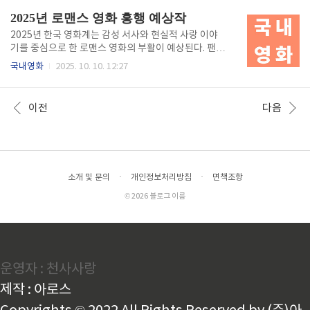
낸 도약은 눈부시다. 과거 ‘연평해전’이나 ‘승리호’ 같
세한 내면 연기로 기존 한국 스릴러의 한계를 넘어서는
2025년 로맨스 영화 흥행 예상작
은 작..
시도를 보여준다. 이 글에서는 올해 주목할 주요 스릴러
영화들을 중심으로, 장르적 특징과 사회적 의미를 심층
2025년 한국 영화계는 감성 서사와 현실적 사랑 이야
적으로 분석한다. 스릴러의 진화, 두려움에서 성찰로한
기를 중심으로 한 로맨스 영화의 부활이 예상된다. 팬데
국 스릴러 영화는 오랜 시간 동안 폭력적 현실과 인간
믹 이후 개인의 외로움과 인간관계에 대한 갈망이 문화
국내영화
2025. 10. 10. 12:27
본성의 어두운 측면을 통해 강렬한 인상을 남겨왔다. 그
적으로 드러나면서, 단순한 멜로를 넘어 ‘현대적 공
러나 2025년의 스릴러는 이전과는 다른 형태의 진화를
감’을 담은 작품들이 속속 등장하고 있다. 감정의 디테
보여주고 있다. 공포와 충격 중심의 서사에서 벗어나,
일, 일상의 서정, 관계의 회복을 주제로 한 로맨스 영화
이전
다음
점점 더 ‘내면의..
들은 OTT와 극장을 오가며 다양한 세대의 관객층을 흡
수하고 있다. 본 글에서는 2025년 개봉 예정인 한국 로
맨스 영화 중 흥행이 기대되는 주요 작품과, 최근 변화
하고 있는 감정 표현 방식 및 산업 트렌드를 분석한다.
현대 로맨스 영화의 변화, 감정의 진화를 담다2025년
소개 및 문의
·
개인정보처리방침
·
면책조항
의 로맨스 영화는 단순히 두 인물의 사랑 이야기를 그리
는 데 그치지 않는다. 오히려 사회적 변화와 개인의 내
© 2026 블로그 이름
면적 성장, ..
운영자 : 천사사랑
제작 : 아로스