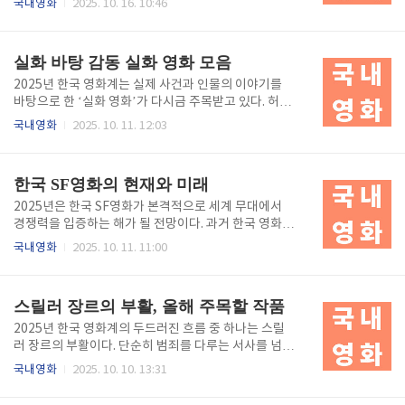
국내영화
2025. 10. 16. 10:46
드를 중심으로 그 흐름을 살펴본다. 액션, 감정의 서사
독들이 독창적인 시선으로 영화 산업의 패러다임을 바
로 진화하다한국 액션 영화의 진화는 기술의 발전이 아
꾸고 있다. 올해는 상업성과 예술성을 모두 잡으려는 시
니라, 인간의 감정을 중심에 둔 서사로부터 시작되었다.
도가 활발하게 이루어지고 있으며, 각 감독들은 자신만
실화 바탕 감동 실화 영화 모음
2000년대 초반 ‘..
의 세계관과 메시지를 담은 프로젝트를 선보일 예정이
다. 본 글에서는 2025년에 주목해야 할 한국 영화감독
2025년 한국 영화계는 실제 사건과 인물의 이야기를
들의 신작 라인업과 그들이 전하려는 영화적 비전을 집
바탕으로 한 ‘실화 영화’가 다시금 주목받고 있다. 허구
중적으로 살펴본다. 거장들의 귀환, 그리고 새 시대의
보다 더 극적이고, 상상보다 더 깊은 울림을 주는 실화
국내영화
2025. 10. 11. 12:03
서막한국 영화는 감독 중심의 예술이다. 작품의 색깔은
기반 영화는 관객에게 단순한 감동을 넘어 인간성과 사
감독의 철학과 시선에 의해 결정되며, 이는 곧 한국 영
회의 본질을 돌아보게 한다. 올해는 다양한 장르 속에서
화가 세계적으로 주목받는 이유이기도 하다. 2025년은
실화를 재구성한 작품들이 쏟아지고 있으며, 각각의 영
한국 SF영화의 현재와 미래
봉준호, 박찬욱,..
화는 현실의 아픔과 희망, 그리고 사람 사이의 연대를
섬세하게 그려내고 있다. 본 글에서는 2025년 개봉 예
2025년은 한국 SF영화가 본격적으로 세계 무대에서
정이거나 제작 중인 한국 실화 영화 중 가장 주목받는
경쟁력을 입증하는 해가 될 전망이다. 과거 한국 영화
작품들을 중심으로 그 특징과 감동의 메시지를 살펴본
산업에서 SF는 제작비와 기술력 한계로 인해 기피되던
국내영화
2025. 10. 11. 11:00
다. 현실에서 비롯된 감동, 실화 영화의 힘실화 영화는
장르였지만, 최근 3년간의 기술적 발전과 글로벌 OTT
언제나 관객에게 특별한 무게를 지닌다. 허구적 상상력
자본 유입으로 상황이 완전히 달라졌다. 인공지능, 가상
으로 구성된 서사와 달리, 실화는 ‘누군가의 삶’이자
현실, 디스토피아, 인간 복제 등 현대 사회의 철학적 질
스릴러 장르의 부활, 올해 주목할 작품
‘우리의 역사’..
문을 담은 SF영화들이 연이어 제작되고 있으며, 그 규
모와 완성도 모두 과거와는 차원이 다르다. 본 글에서는
2025년 한국 영화계의 두드러진 흐름 중 하나는 스릴
2025년을 기점으로 도약하는 한국 SF영화의 현재와
러 장르의 부활이다. 단순히 범죄를 다루는 서사를 넘
미래를 기술, 서사, 산업 구조 측면에서 심층적으로 분
어, 인간 심리의 어두운 단면과 사회 구조의 균열을 파
국내영화
2025. 10. 10. 13:31
석한다. SF영화의 진화, 상상에서 현실로한국 SF영화
고드는 작품들이 늘어나고 있다. 특히 2025년 개봉 예
의 발전사는 길지 않다. 그러나 그 짧은 시간 안에 이뤄
정작들은 정교한 시나리오와 세밀한 연출, 배우들의 섬