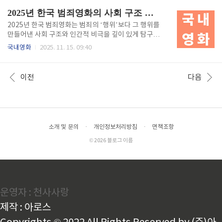
차이가 세대 사이의 균열을 만들어내고 있으며 영화는
한다. 감독들은 감정의 소멸과 회복, 연결과 상처, 관계
2025년 한국 범죄영화의 사회 구조 분석과 인간적 비극
이 지점을 날..
의 불균형을 중심으로 새로운 형태의 로맨스 서사를 구
축하고 있다. 2025년 한국 로맨스 영화는 사랑을 다시
2025년 한국 범죄영화는 범죄의 ‘행위’보다 그 행위를
묻는 시대적 기록이다. 감정 결핍 시대, 사랑은 무엇으
만들어낸 사회 구조와 인간적 비극을 깊이 있게 탐구하
로 존재하는가 2025년 한국 로맨스 영화는 현재 한국
는 방향으로 변화하고 있다. 감독들은 범죄를 단순한 자
국내영화
2025. 11. 15. 09:40
사회를 지배하는 감정적 현상을 정면으로 마주한 작품
극적 소재로 소비하지 않고, 경제적 불평등·가정 해체·
들이 주류를 이루고 있다. 감정 노동의 증가, 인간관계
권력의 부패·제도의 균열과 같은 현대 한국 사회의 문제
의 파편화, 디지털 의존, 그리고 초개인화 사회로 인한
를 사실적이면서도 인간적인 시선으로 다룬다. 2025년
이전
다음
고립감이 ..
범죄영화는 잔혹함보다 구조적 현실을, 추격전보다 인
간의 내면 붕괴를 중심에 두며 한국 영화 특유의 사회적
깊이를 더욱 확장시키고 있다. 범죄를 넘어 구조를 해부
하는 한국 범죄영화의 변화2025년의 한국 범죄영화는
범죄라는 사건 자체에 집중하던 기존 방식에서 벗어나
소개 및 문의
·
개인정보처리방침
·
면책조항
그 범죄를 탄생시키는 사회 구조를 심층적으로 분석하
는 서사로 이동하고 있다. 이 변화는 단순히 연출 방향
© 2026 블로그 이름
의 차이가 아니라,..
운영자 : 천사사랑
제작 : 아로스