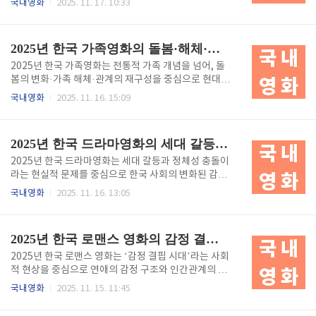
국내영화
2025. 11. 17. 10:33
투자로 제작 환경이 성숙해졌고, VFX·가상 프로덕션·A
I 보조 워크플로우 등 기술적 도약이 가능해졌다. 무엇
보다 흥미로운 변화는 ‘한국적 정체성’을 전면에 둔 세
2025년 한국 가족영화의 돌봄·해체·재구성 서사 변화
계관형 서사와 사회적 이슈를 장르 내에 결합하는 실험
들이 본격화된 점이다. 2025년은 규모와 정체성이 함
2025년 한국 가족영화는 전통적 가족 개념을 넘어, 돌
께 재편된 해로 기록될 것이다. 규모의 시대에서 정체성
봄의 변화·가족 해체·관계의 재구성을 중심으로 현대
의 시대로 — 한국 블록버스터의 전환 한국 영화 산업은
한국 사회의 복합적 감정 구조를 깊이 있게 탐구하고 있
국내영화
2025. 11. 16. 15:09
2020년대 중반을 지나며 양적 성장의 국면을 넘어 질
다. 가족영화는 더 이상 혈연 중심 서사가 아니라 선택
적 성숙을 모색하는 단계로 진입했다. 해외 플랫폼과의
된 가족, 느슨한 유대, 돌봄의 재해석을 아우르는 사회
공동 투자, 대형 제작사의 연쇄적인 프로젝트, 기술 스
적·정서적 실험의 장으로 확장되고 있다. 올해의 작품들
2025년 한국 드라마영화의 세대 갈등과 정체성 서사 확장
타트업과의 결..
은 현실적 갈등과 감정적 치유 사이에서 가족의 본질이
무엇인지, 그리고 그것이 어떻게 변화해야 하는지를 묻
2025년 한국 드라마영화는 세대 갈등과 정체성 충돌이
는다. 변화하는 가족의 형태, 2025년 한국 가족영화의
라는 현실적 문제를 중심으로 한국 사회의 변화된 감정
출발점 2025년 한국 가족영화는 ‘가족이란 무엇인
구조를 깊이 있게 다루고 있다. 기성세대와 청년세대의
국내영화
2025. 11. 16. 13:05
가’라는 근본적 질문을 다시 꺼내 들었다. 전통적인 핵
인식 차이, 가족 구조의 변화, 정체성 혼란과 사회적 불
가족 중심의 구조는 더 이상 한국 사회의 표준이 아니
안정이 영화 속에서 정교하게 재구성된다. 올해의 드라
며, 1인 가구의 증가, 비혼·만혼, 이혼 확산, 재혼 가족
마영화는 단순한 갈등을 묘사하는 데 그치지 않고 세대
2025년 한국 로맨스 영화의 감정 결핍 시대 연애 서사 변동
의 확대 등..
간의 ‘감정의 언어’가 얼마나 다르게 작동하는지를 탐
구하며 공존의 의미를 다시 묻는 서사로 확장되고 있다.
2025년 한국 로맨스 영화는 ‘감정 결핍 시대’라는 사회
세대가 달라지면 세계가 달라진다, 2025 드라마영화의
적 현상을 중심으로 연애의 감정 구조와 인간관계의 변
문제의식 2025년 한국 드라마영화는 세대 간 갈등을
화를 깊이 있게 재해석하고 있다. 연애는 더 이상 설렘
국내영화
2025. 11. 15. 11:45
단순한 문화 차이가 아닌 더 깊고 복잡한 구조적 문제로
과 로망만으로 이루어지지 않으며, 불안·회피·단절·무
접근한다.경제·가치관·정체성·삶의 목표 등 근본적인
감정의 시대를 살아가는 현대인의 사랑을 그대로 반영