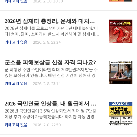
카테고리 없음
2026. 2. 10. 10:30
단 청년내일채움공제 홈페이지나 고용센터를 통해 온
데, 작년에만 40만 명이 마감일을 몰라 놓쳤습니다. 지
라인 또는 방문 신청이 가능하며, 신청 후 약 2주 이내
금 바로 5분 투자로 신청 자격부터 확인하세요.2026 청
지정 계좌로 입금됩니다.요약: 만기일 확인 후 중소벤처
년미래적금 신청하기 2026 신청기간 마감임박2026년
2026년 삼재띠 총정리, 운세와 대처법까지
기업진흥공단 홈페이지에서 즉시 ..
청년미래적금 신청은 상반기와 하반기로 나뉘어 진행
됩니다. 1차 신청은 3월 3일부터 3월 31일까지, 2차 신
2026년 삼재띠를 모르고 넘어가면 1년 내내 불안합니
청은 9월 2일부터 9월 30일까지 접수됩니다. 선착순이
다! 뱀띠, 닭띠, 소띠라면 반드시 확인해야 할 삼재 대비
아닌 기간 내 신청자 전원을 대상으로 심사하므로, 마감
법과 액막이 방법을 지금 바로 알려드립니다. 5분만 투
카테고리 없음
2026. 2. 8. 23:34
일 전 여유 있게 준비하는 것이 중요합니다. 신청 당일
자하면 한 해를 평안하게 보낼 수 있는 실용 정보를 총
서버 과부하로 접속이 어려울 수 있으니 마감 3일 전까
정리했습니다. 2026년 삼재띠 완벽정리2026년 병오
지 신청을 완료하시길 권장합니다.요약: 1차 3월 3..
년(丙午年)에는 뱀띠(1977년, 1989년, 2001년, 201
군소음 피해보상금 신청 자격 되나요?
3년생), 닭띠(1969년, 1981년, 1993년, 2005년, 201
7년생), 소띠(1973년, 1985년, 1997년, 2009년, 202
군 비행장 주변 주민이라면 최대 200만원까지 받을 수
1년생)가 삼재에 해당됩니다. 뱀띠는 들삼재로 시작 단
있는 보상금이 있습니다. 매년 신청 기간이 정해져 있어
계, 닭띠는 눌삼재로 가장 조심해야 할 시기, 소띠는 날
놓치면 1년을 기다려야 하는데, 신청 방법을 모르는 분
카테고리 없음
2026. 2. 8. 23:14
삼재로 마무리 단계에 접어듭니다. 각 띠별로 주의해야
들이 의외로 많습니다. 5분만 투자하면 누구나 간단하
할 시기와 대비 방법이 다르므로 본인의 띠에 맞는 정보
게 신청할 수 있으니 지금 바로 확인하세요.군소음 보상
를 정확히 파악..
금 신청하기 군소음 피해보상금 신청자격군 비행장 주
2026 국민연금 인상률, 내 월급에서 얼마나 더 나갈까?
변 소음대책지역 내에 주소를 둔 주민이라면 누구나 신
청할 수 있습니다. 소음대책지역은 1~3구역으로 나뉘
2026년 국민연금이 3.6% 인상되면서 최대 월 7만원
며, 국방부 항공작전사령부 홈페이지에서 본인 주소지
이상 추가 수령이 가능해졌습니다. 하지만 자동 반영되
를 입력하면 해당 여부를 즉시 확인할 수 있습니다. 전
지 않는 항목들이 있어 신청하지 않으면 놓치는 분들이
카테고리 없음
2026. 2. 8. 22:50
입 후 3개월 이상 거주한 경우부터 자격이 주어지며, 임
많습니다. 지금 바로 5분 투자로 인상된 연금 혜택을 10
차인과 소유주 모두 신청 가능합니다.요약: 소음대책지
0% 챙기세요.국민연금 인상률 확인하기 2026 국민연