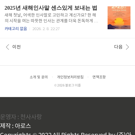
역 내 3개월 이상 거주 주민 누구나 신청 가능 5분 완성
금 인상률 핵심정리2026년 국민연금은 물가상승률을
2025년 새해인사말 센스있게 보내는 법
온라..
반영하여 3.6% 인상되었습니다. 기존 월 100만원 수급
자는 약 36,000원, 200만원 수급자는 72,000원이 추
새해 첫날, 어색한 인사말로 고민하고 계신가요? 한 해
가로 지급됩니다. 인상분은 2026년 1월분부터 자동 적
의 시작을 여는 따뜻한 인사는 관계를 더욱 돈독하게 만
용되며, 기초연금 수급자는 연금액 변동에 따라 기초연
드는 중요한 순간입니다. 상황별로 딱 맞는 새해 인사말
카테고리 없음
2026. 2. 8. 22:27
금액도 재산정될 수 있습니다.요약: 3.6% 인상으로 월
만 알면, 누구나 센스있게 새해 인사를 건넬 수 있습니
최대 7만원 이상 추가 수령 가능, 1월분부터 자동 적용
다. 새해인삿말 상황별 완벽 가이드새해 인사는 상대방
국민연금 인상률 확인하기 추가 신..
과의 관계, 상황에 따라 달라져야 합니다. 가족, 직장 상
이전
다음
사, 친구, 거래처 등 각 상황에 맞는 인사말을 준비하면
첫인상부터 좋은 관계를 만들 수 있습니다. 특히 비즈니
스 관계에서는 격식있는 표현이, 친한 사이에서는 진솔
하고 따뜻한 표현이 효과적입니다.요약: 상대방과의 관
계를 고려하여 격식과 친밀도를 조절한 새해 인사를 건
소개 및 문의
·
개인정보처리방침
·
면책조항
네세요. 3분 완성 새해 메시지 작성법가족에게 보내는
따뜻한 인사가족에게는 건강과 행복을 기원하는 진심..
© 2026 블로그 이름
운영자 : 천사사랑
제작 : 아로스