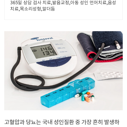
365일 상담 검사 치료,발음교정,아동 성인 언어치료,음성
치료,목소리성형,말더듬
고혈압과 당뇨는 국내 성인질환 중 가장 흔히 발생하