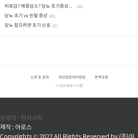
피로감? 체중감소? 당뇨 초기증상 구별
(0)
당뇨 초기 vs 빈혈 증상
(0)
당뇨 잡으려면 초기 신호
(1)
소개 및 문의
·
개인정보처리방침
·
면책조항
© 2026 블로그 이름
운영자 : 천사사랑
제작 : 아로스
Copyrights © 2022 All Rights Reserved by (주)아