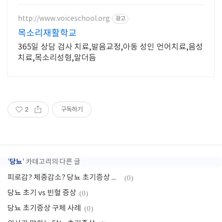
http://www.voiceschool.org
광고
목소리재활학교
365일 상담 검사 치료,발음교정,아동 성인 언어치료,음성
치료,목소리성형,말더듬
2
구독하기
당뇨
'
' 카테고리의 다른 글
피로감? 체중감소? 당뇨 초기증상 구별
(0)
당뇨 초기 vs 빈혈 증상
(0)
당뇨 초기증상 구체 사례
(0)