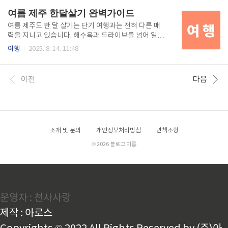
일을 온전히 경험할 수 있도록 안내합니다.여름 제주 카
잦아 예기치 못한 사고 가능성이 높습니다. 본 글에서는
여름 제주 한달살기 완벽가이드
페 문화의 특별..
여름철 제주 해수욕장을 안전하게 즐기기 위한 필수 수
칙과 더불어 잘 알려지지 않은 숨은 해변 명소를 소개합
여름 제주도 한 달 살기는 단기 여행과는 전혀 다른 매
니다. 구명조끼 착용, 해양기상 정보 확인, 안전 부표 안
력을 지니고 있습니다. 해수욕과 드라이브를 넘어 일상
에서의 수영 등 기본적인 안전 원칙뿐 아니라, 응급 상
속에 제주를 녹여내는 경험이 가능하며, 섬의 날씨 변화
여행
2025. 8. 14. 11:48
황 시 대처 요령까지 포함했습니다. 또한 유명 해수욕장
와 지역별 생활환경을 직접 체감할 수 있습니다. 그러나
과 달리 한적하면서도 아름다운 숨은 장소들을 안내하
장기 체류에는 숙소 선택, 생활비 계획, 교통수단 확보,
여, 여행의 특별함을 한층 높일 수 있도록 돕겠습니다.
지역 커뮤니티와의 관계 등 다양한 준비 요소가 필요합
이전
다음
여름 제주 해수욕의..
니다. 본 글에서는 여름 시즌에 제주 한 달 살기를 준비
하는 이들을 위해 숙소 유형별 장단점, 교통수단 선택
기준, 생활 편의시설 위치, 장마·태풍 시즌 대비 팁까지
모두 담았습니다. 장기 거주를 계획하는 이들에게 현실
적인 정보를 제공하고, 한 달 동안 제주의 속살을 즐기
소개 및 문의
·
개인정보처리방침
·
면책조항
며 지낼 수 있도록 돕는 것을 목표로 합니다. 이 글을 참
고하면 준비 과정에서 불필요한 시행착오를 줄이고 보
© 2026 블로그 이름
다 풍성..
운영자 : 천사사랑
제작 : 아로스