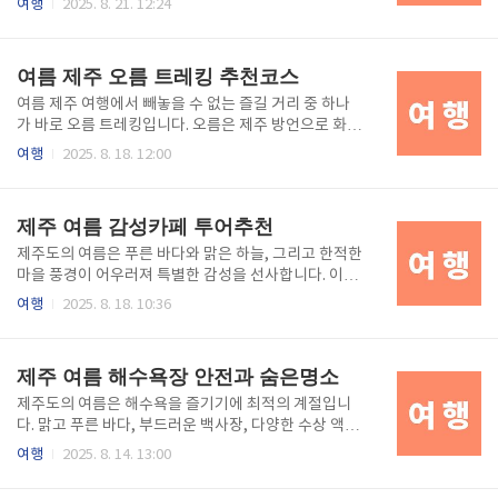
여행
2025. 8. 21. 12:24
까지 더해진다면 하루의 피로는 온전히 해소됩니다. 이
문을 열고 달리며 마주하는 제주 바다와 한라산 능선은
번 글에서는 제주 여름 서핑을 즐길 수 있는 추천 해변,
도시에서는 결코 만날 수 없는 자유를 느끼게 합니다.
서핑 준비물, 그리고 초보자를 위한 유용한 팁까지 체계
여름 제주 드라이브 코스는 해안도로와 오름, 숲길, 그
여름 제주 오름 트레킹 추천코스
적으로 안내..
리고 전망대가 어우러져 있으며, 중간중간 들를 수 있는
맛집과 카페, 해수욕장은 여행을 더욱 풍성하게 합니다.
여름 제주 여행에서 빼놓을 수 없는 즐길 거리 중 하나
본문에서는 여름 제주 드라이브에 추천할 만한 대표 코
가 바로 오름 트레킹입니다. 오름은 제주 방언으로 화산
스와 함께 안전 운전 팁, 그리고 드라이브 중 즐길 수 있
활동에 의해 형성된 작은 화산체를 뜻하는데, 비교적 낮
여행
2025. 8. 18. 12:00
는 포인트들을 상세히 소개하여 여행자가 더욱 만족스
은 해발과 완만한 경사 덕분에 초보자부터 숙련자까지
러운 여행을 즐길 수 있도록 안내합니다.여름 제주 드라
누구나 도전할 수 있는 자연 산책로로 사랑받습니다. 특
이브의 특별한 매력제주도의 드라이브 코스는 섬을 한
히 여름철 오름은 초록빛으로 물든 숲과 시원한 바람,
제주 여름 감성카페 투어추천
바퀴 둘러싸는 해안도로..
그리고 정상에서 내려다보는 탁 트인 풍경이 매력적입
니다. 하지만 여름에는 무더위와 강한 자외선이 동반되
제주도의 여름은 푸른 바다와 맑은 하늘, 그리고 한적한
므로 안전한 트레킹을 위해 준비와 정보가 필수적입니
마을 풍경이 어우러져 특별한 감성을 선사합니다. 이러
다. 본 글에서는 여름 제주에서 오름 트레킹을 즐길 때
한 계절적 분위기를 제대로 즐기기 위해 많은 여행객들
여행
2025. 8. 18. 10:36
필요한 주의사항과 추천 코스를 소개하며, 여행자가 보
이 찾는 것이 바로 카페 투어입니다. 제주 카페는 단순
다 풍성하고 안전한 여정을 즐길 수 있도록 돕겠습니다.
히 커피를 마시는 공간을 넘어, 바다 전망을 감상하거
여름 제주 오름의 매력과 주의사항제주도의 오름은 섬
나, 독특한 건축미와 인테리어를 즐기고, 지역 특산물을
제주 여름 해수욕장 안전과 숨은명소
전역에 약 360여 개가 ..
활용한 음료와 디저트를 맛볼 수 있는 문화 공간으로 자
리 잡았습니다. 특히 여름철에는 탁 트인 바다 뷰 카페,
제주도의 여름은 해수욕을 즐기기에 최적의 계절입니
한적한 숲 속 카페, 전통과 현대가 조화를 이룬 독창적
다. 맑고 푸른 바다, 부드러운 백사장, 다양한 수상 액티
인 카페들이 여행의 재미를 배가시킵니다. 본 글에서는
비티가 여행객을 유혹하지만, 안전 수칙을 지키지 않으
여행
2025. 8. 14. 13:00
여름 제주도 카페 투어를 위한 추천 장소와 여행 팁을
면 즐거운 여행이 순식간에 위험한 상황으로 바뀔 수 있
담아, 여행자가 카페를 통해 제주의 계절과 라이프스타
습니다. 특히 성수기에는 인파가 몰리고, 날씨 변화가