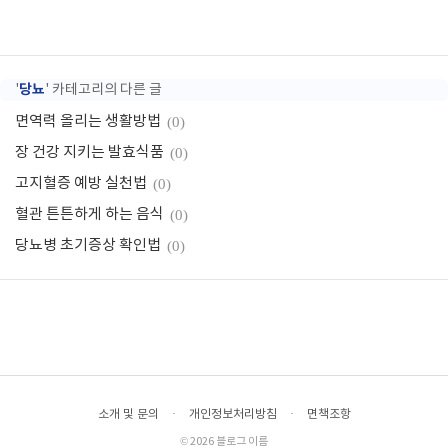
당뇨
'
' 카테고리의 다른 글
면역력 올리는 생활방법
(0)
장 건강 지키는 발효식품
(0)
고지혈증 예방 실천법
(0)
혈관 튼튼하게 하는 음식
(0)
당뇨병 초기증상 확인법
(0)
소개 및 문의
·
개인정보처리방침
·
면책조항
© 2026 블로그 이름